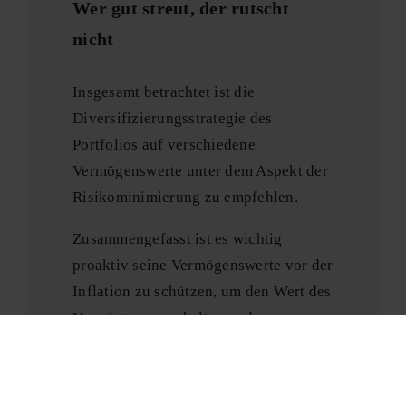
Wer gut streut, der rutscht
nicht
Insgesamt betrachtet ist die
Diversifizierungsstrategie des
Portfolios auf verschiedene
Vermögenswerte unter dem Aspekt der
Risikominimierung zu empfehlen.
Zusammengefasst ist es wichtig
proaktiv seine Vermögenswerte vor der
Inflation zu schützen, um den Wert des
Vermögens zu erhalten und
sicherzustellen, dass man auch in
Zukunft den gewohnten
Lebensstandard aufrechterhalten kann.