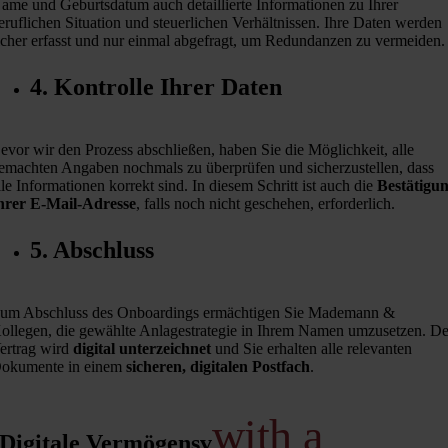
ame und Geburtsdatum auch detaillierte Informationen zu Ihrer
eruflichen Situation und steuerlichen Verhältnissen. Ihre Daten werden
icher erfasst und nur einmal abgefragt, um Redundanzen zu vermeiden.
4. Kontrolle Ihrer Daten
evor wir den Prozess abschließen, haben Sie die Möglichkeit, alle
emachten Angaben nochmals zu überprüfen und sicherzustellen, dass
lle Informationen korrekt sind. In diesem Schritt ist auch die
Bestätigu
hrer E-Mail-Adresse
, falls noch nicht geschehen, erforderlich.
5. Abschluss
um Abschluss des Onboardings ermächtigen Sie Mademann &
ollegen, die gewählte Anlagestrategie in Ihrem Namen umzusetzen. De
ertrag wird
digital unterzeichnet
und Sie erhalten alle relevanten
okumente in einem
sicheren, digitalen Postfach
.
with a
Digitale Vermögensverwaltung