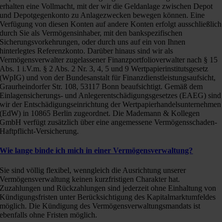
erhalten eine Vollmacht, mit der wir die Geldanlage zwischen Depot
und Depotgegenkonto zu Anlagezwecken bewegen können. Eine
Verfügung von diesen Konten auf andere Konten erfolgt ausschließlich
durch Sie als Vermögensinhaber, mit den bankspezifischen
Sicherungsvorkehrungen, oder durch uns auf ein von Ihnen
hinterlegtes Referenzkonto. Darüber hinaus sind wir als
Vermögensverwalter zugelassener Finanzportfolioverwalter nach § 15
Abs. 1 i.V.m. § 2 Abs. 2 Nr. 3, 4, 5 und 9 Wertpapierinstitutsgesetz
(WpIG) und von der Bundesanstalt für Finanzdienstleistungsaufsicht,
Graurheindorfer Str. 108, 53117 Bonn beaufsichtigt. Gemäß dem
Einlagensicherungs- und Anlegerentschädigungsgesetzes (EAEG) sind
wir der Entschädigungseinrichtung der Wertpapierhandelsunternehmen
(EdW) in 10865 Berlin zugeordnet. Die Mademann & Kollegen
GmbH verfügt zusätzlich über eine angemessene Vermögensschaden-
Haftpflicht-Versicherung.
Wie lange binde ich mich in einer Vermögensverwaltung?
Sie sind völlig flexibel, wenngleich die Ausrichtung unserer
Vermögensverwaltung keinen kurzfristigen Charakter hat.
Zuzahlungen und Rückzahlungen sind jederzeit ohne Einhaltung von
Kündigungsfristen unter Berücksichtigung des Kapitalmarktumfeldes
möglich. Die Kündigung des Vermögensverwaltungsmandats ist
ebenfalls ohne Fristen möglich.