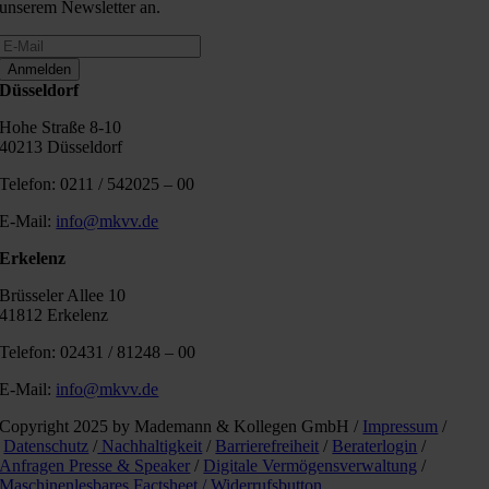
unserem Newsletter an.
Anmelden
Düsseldorf
Hohe Straße 8-10
40213 Düsseldorf
Telefon: 0211 / 542025 – 00
E-Mail:
info@mkvv.de
Erkelenz
Brüsseler Allee 10
41812 Erkelenz
Telefon: 02431 / 81248 – 00
E-Mail:
info@mkvv.de
Copyright 2025 by Mademann & Kollegen GmbH /
Impressum
/
Datenschutz
/
Nachhaltigkeit
/
Barrierefreiheit
/
Beraterlogin
/
Anfragen Presse & Speaker
/
Digitale Vermögensverwaltung
/
Maschinenlesbares Factsheet /
Widerrufsbutton