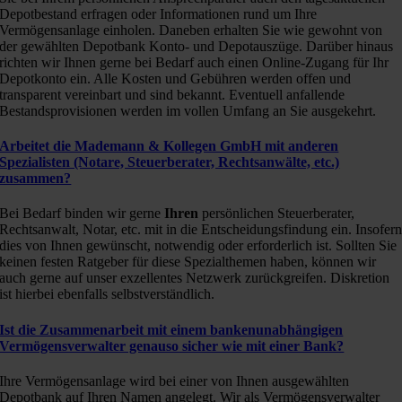
Depotbestand erfragen oder Informationen rund um Ihre
Vermögensanlage einholen. Daneben erhalten Sie wie gewohnt von
der gewählten Depotbank Konto- und Depotauszüge. Darüber hinaus
richten wir Ihnen gerne bei Bedarf auch einen Online-Zugang für Ihr
Depotkonto ein. Alle Kosten und Gebühren werden offen und
transparent vereinbart und sind bekannt. Eventuell anfallende
Bestandsprovisionen werden im vollen Umfang an Sie ausgekehrt.
Arbeitet die Mademann & Kollegen GmbH mit anderen
Spezialisten (Notare, Steuerberater, Rechtsanwälte, etc.)
zusammen?
Bei Bedarf binden wir gerne
Ihren
persönlichen Steuerberater,
Rechtsanwalt, Notar, etc. mit in die Entscheidungsfindung ein. Insofer
dies von Ihnen gewünscht, notwendig oder erforderlich ist. Sollten Sie
keinen festen Ratgeber für diese Spezialthemen haben, können wir
auch gerne auf unser exzellentes Netzwerk zurückgreifen. Diskretion
ist hierbei ebenfalls selbstverständlich.
Ist die Zusammenarbeit mit einem bankenunabhängigen
Vermögensverwalter genauso sicher wie mit einer Bank?
Ihre Vermögensanlage wird bei einer von Ihnen ausgewählten
Depotbank auf Ihren Namen angelegt. Wir als Vermögensverwalter