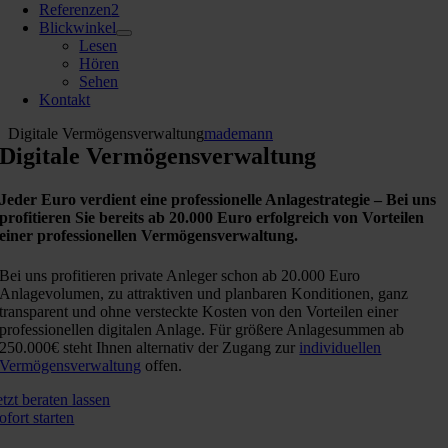
Referenzen
2
Blickwinkel
Lesen
Hören
Sehen
Kontakt
Digitale Vermögensverwaltung
mademann
Digitale Vermögensverwaltung
Jeder Euro verdient eine professionelle Anlagestrategie – Bei uns
profitieren Sie bereits ab 20.000 Euro erfolgreich von Vorteilen
einer professionellen Vermögensverwaltung.
Bei uns profitieren private Anleger schon ab 20.000 Euro
Anlagevolumen, zu attraktiven und planbaren Konditionen, ganz
transparent und ohne versteckte Kosten von den Vorteilen einer
professionellen digitalen Anlage. Für größere Anlagesummen ab
250.000€ steht Ihnen alternativ der Zugang zur
individuellen
Vermögensverwaltung
offen.
etzt beraten lassen
ofort starten