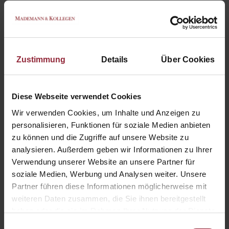
Diese Webseite verwendet Cookies. Wir
verwenden Cookies, um Inhalte und Anzeigen zu
personalisieren, Funktionen für soziale Medien
anbieten zu können und die Zugriffe auf unsere
Website zu analysieren. Außerdem geben wir
Zustimmung
Details
Über Cookies
Informationen zu Ihrer Verwendung unserer
Website an unsere Partner für soziale Medien,
Werbung und Analysen weiter. Unsere Partner
Diese Webseite verwendet Cookies
führen diese Informationen möglicherweise mit
Wir verwenden Cookies, um Inhalte und Anzeigen zu
weiteren Daten zusammen, die Sie ihnen
personalisieren, Funktionen für soziale Medien anbieten
bereitgestellt haben oder die sie im Rahmen Ihrer
zu können und die Zugriffe auf unsere Website zu
Nutzung der Dienste gesammelt haben.
analysieren. Außerdem geben wir Informationen zu Ihrer
Verwendung unserer Website an unsere Partner für
Cookies sind kleine Textdateien, die von Webseiten
soziale Medien, Werbung und Analysen weiter. Unsere
verwendet werden, um die Benutzererfahrung
Partner führen diese Informationen möglicherweise mit
effizienter zu gestalten.
weiteren Daten zusammen, die Sie ihnen bereitgestellt
haben oder die sie im Rahmen Ihrer Nutzung der Dienste
Laut Gesetz können wir Cookies auf Ihrem Gerät
gesammelt haben.
speichern, wenn diese für den Betrieb dieser Seite
Einwilligungsauswahl