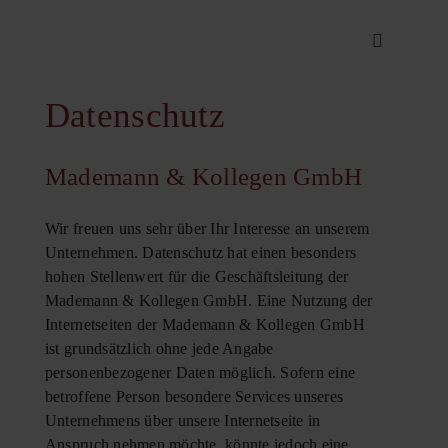
Zum
Toggle
Inhalt
Navigation
springen
Startseite
Datenschutz
Mademann 
Mademann & Kollegen GmbH
Unsere Lei
Wir freuen uns sehr über Ihr Interesse an unserem
Unternehmen. Datenschutz hat einen besonders
hohen Stellenwert für die Geschäftsleitung der
Referenzen
Mademann & Kollegen GmbH. Eine Nutzung der
Internetseiten der Mademann & Kollegen GmbH
ist grundsätzlich ohne jede Angabe
Blickwinke
personenbezogener Daten möglich. Sofern eine
betroffene Person besondere Services unseres
Unternehmens über unsere Internetseite in
Kontakt
Anspruch nehmen möchte, könnte jedoch eine