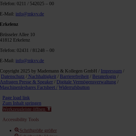
Telefon: 0211 / 542025 – 00
E-Mail:
info@mkvv.de
Erkelenz
Brüsseler Allee 10
41812 Erkelenz
Telefon: 02431 / 81248 – 00
E-Mail:
info@mkvv.de
Copyright 2025 by Mademann & Kollegen GmbH /
Impressum
/
Datenschutz
/
Nachhaltigkeit
/
Barrierefreiheit
/
Beraterlogin
/
Anfragen Presse & Speaker
/
Digitale Vermögensverwaltung
/
Maschinenlesbares Factsheet /
Widerrufsbutton
Page load link
Zum Inhalt springen
Werkzeugleiste öffnen
Accessibility Tools
Schriftgröße größer