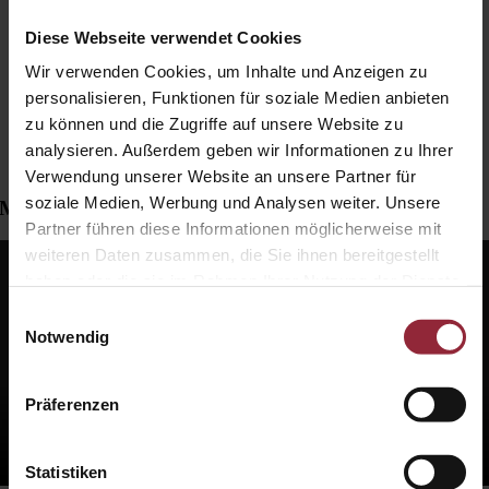
Referenzen
2
Blickwinkel
Diese Webseite verwendet Cookies
Lesen
Hören
Wir verwenden Cookies, um Inhalte und Anzeigen zu
Sehen
personalisieren, Funktionen für soziale Medien anbieten
Kontakt
zu können und die Zugriffe auf unsere Website zu
Previous
Next
analysieren. Außerdem geben wir Informationen zu Ihrer
Marktkommentar 03/2026
mademann
Verwendung unserer Website an unsere Partner für
soziale Medien, Werbung und Analysen weiter. Unsere
Marktkommentar 03/2026
Partner führen diese Informationen möglicherweise mit
weiteren Daten zusammen, die Sie ihnen bereitgestellt
haben oder die sie im Rahmen Ihrer Nutzung der Dienste
gesammelt haben.
Einwilligungsauswahl
Notwendig
Präferenzen
Statistiken