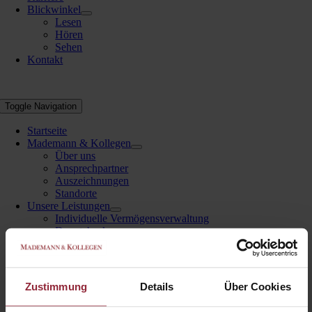
Blickwinkel
Lesen
Hören
Sehen
Kontakt
Toggle Navigation
Startseite
Mademann & Kollegen
Über uns
Ansprechpartner
Auszeichnungen
Standorte
Unsere Leistungen
Individuelle Vermögensverwaltung
Depotcheck
Weitere Leistungen
MK Börsenindikator
Inflationsschutz
Vermögensaufbau
Zustimmung
Details
Über Cookies
Altersvorsorge
Nachlassregelung