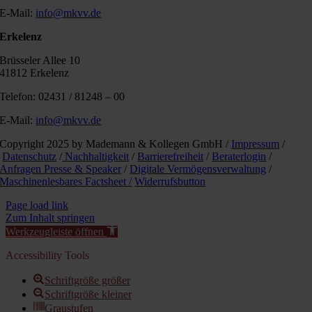
E-Mail:
info@mkvv.de
Erkelenz
Brüsseler Allee 10
41812 Erkelenz
Telefon: 02431 / 81248 – 00
E-Mail:
info@mkvv.de
Copyright 2025 by Mademann & Kollegen GmbH /
Impressum
/
Datenschutz
/
Nachhaltigkeit
/
Barrierefreiheit
/
Beraterlogin
/
Anfragen Presse & Speaker
/
Digitale Vermögensverwaltung
/
Maschinenlesbares Factsheet /
Widerrufsbutton
Page load link
Zum Inhalt springen
Werkzeugleiste öffnen
Accessibility Tools
Schriftgröße größer
Schriftgröße kleiner
Graustufen