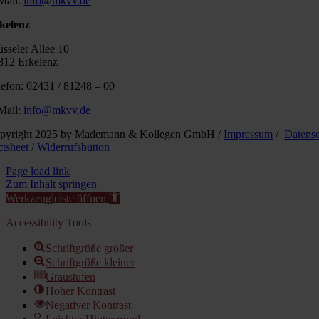
Mail:
info@mkvv.de
kelenz
üsseler Allee 10
812 Erkelenz
lefon: 02431 / 81248 – 00
Mail:
info@mkvv.de
pyright 2025 by Mademann & Kollegen GmbH /
Impressum
/
Datens
tsheet /
Widerrufsbutton
Page load link
Zum Inhalt springen
Werkzeugleiste öffnen
Accessibility Tools
Schriftgröße größer
Schriftgröße kleiner
Graustufen
Hoher Kontrast
Negativer Kontrast