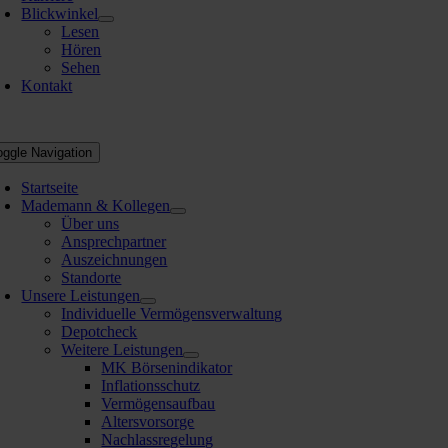
Blickwinkel
Lesen
Hören
Sehen
Kontakt
oggle Navigation
Startseite
Mademann & Kollegen
Über uns
Ansprechpartner
Auszeichnungen
Standorte
Unsere Leistungen
Individuelle Vermögensverwaltung
Depotcheck
Weitere Leistungen
MK Börsenindikator
Inflationsschutz
Vermögensaufbau
Altersvorsorge
Nachlassregelung