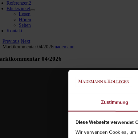
Referenzen
2
Blickwinkel
Lesen
Hören
Sehen
Kontakt
Previous
Next
Marktkommentar 04/2026
mademann
arktkommentar 04/2026
Zustimmung
Diese Webseite verwendet 
Wir verwenden Cookies, um I