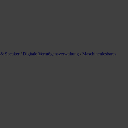
 & Speaker
/
Digitale Vermögensverwaltung
/
Maschinenlesbares