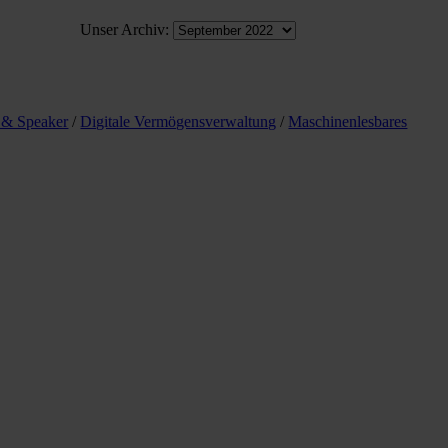
Unser Archiv:
 & Speaker
/
Digitale Vermögensverwaltung
/
Maschinenlesbares