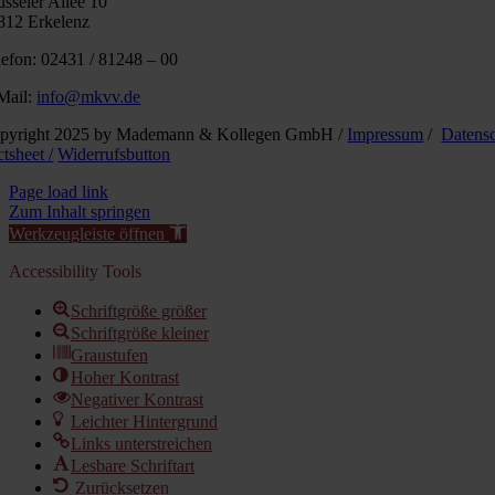
üsseler Allee 10
812 Erkelenz
lefon: 02431 / 81248 – 00
Mail:
info@mkvv.de
pyright 2025 by Mademann & Kollegen GmbH /
Impressum
/
Datens
tsheet /
Widerrufsbutton
Page load link
Zum Inhalt springen
Werkzeugleiste öffnen
Accessibility Tools
Schriftgröße größer
Schriftgröße kleiner
Graustufen
Hoher Kontrast
Negativer Kontrast
Leichter Hintergrund
Links unterstreichen
Lesbare Schriftart
Zurücksetzen