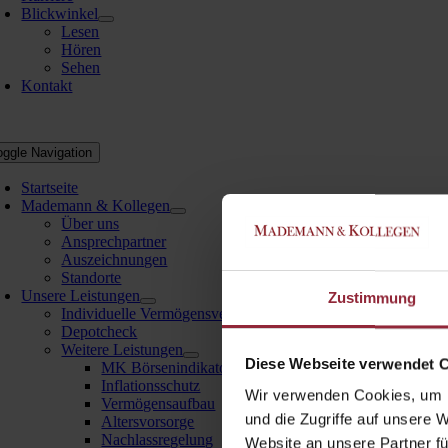
Blickwinkel
Lesen
Hören
Sehen
Kontakt
oggle Navigation
Startseite
Mademann & Kollegen
Über uns
Ansprechpartner
Auszeichnungen
Standorte
Unsere Leistungen
Zustimmung
Individuelle Vermögensverwaltung
Depotcheck
Weitere Leistungen
Diese Webseite verwendet 
MK Börsenindikator
Inflationsschutz
Wir verwenden Cookies, um I
Vermögensaufbau
und die Zugriffe auf unsere 
Altersvorsorge
Nachlassregelung
Website an unsere Partner fü