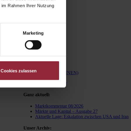
ie im Rahmen Ihrer Nutzung
Marketing
Kategorien:
und melden
ewsletter an.
Ad-Hoc
Allgemein
Besonderes
Cookies zulassen
Finanzexpert(-INNEN)
Finanzwissen
Marktkommentar
Ganz aktuell:
Marktkommentar 08/2026
Märkte und Kapital – Ausgabe 27
Aktuelle Lage: Eskalation zwischen USA und Iran
Unser Archiv: