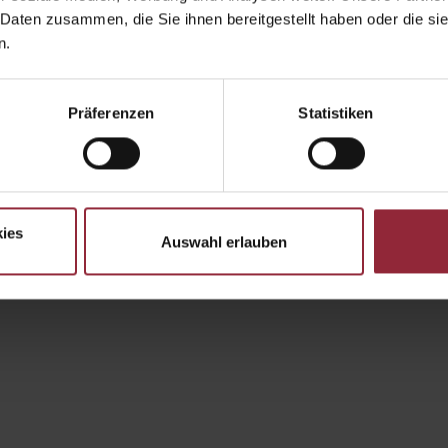
 Daten zusammen, die Sie ihnen bereitgestellt haben oder die s
n.
Präferenzen
Statistiken
Newsletteranmeldung
Verpassen Sie keine Neuigkeiten 
Sie sich noch heute bei unserem N
pieres aus unserem Anlageuniversum.
ies
Auswahl erlauben
Anmelden
Düsseldorf