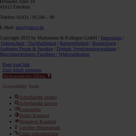
Brüsseler Allee 10
41812 Erkelenz
Telefon: 02431 / 81248 – 00
E-Mail:
info@mkvv.de
Copyright 2025 by Mademann & Kollegen GmbH /
Impressum
/
Datenschutz
/
Nachhaltigkeit
/
Barrierefreiheit
/
Beraterlogin
/
Anfragen Presse & Speaker
/
Digitale Vermögensverwaltung
/
Maschinenlesbares Factsheet /
Widerrufsbutton
Page load link
Zum Inhalt springen
Werkzeugleiste öffnen
Accessibility Tools
Schriftgröße größer
Schriftgröße kleiner
Graustufen
Hoher Kontrast
Negativer Kontrast
Leichter Hintergrund
Links unterstreichen