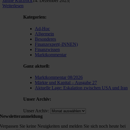
Janine Kurzrock
14. Dezember 2023
|
Weiterlesen
Kategorien:
Ad-Hoc
Allgemein
Besonderes
Finanzexpert(-INNEN)
Finanzwissen
Marktkommentar
Ganz aktuell:
Marktkommentar 08/2026
Märkte und Kapital – Ausgabe 27
Aktuelle Lage: Eskalation zwischen USA und Iran
Unser Archiv:
Unser Archiv:
Newsletteranmeldung
Verpassen Sie keine Neuigkeiten und melden Sie sich noch heute bei