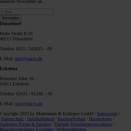
unserem Newsletter an.
Anmelden
Düsseldorf
Hohe Straße 8-10
40213 Düsseldorf
Telefon: 0211 / 542025 – 00
E-Mail:
info@mkvv.de
Erkelenz
Brüsseler Allee 10
41812 Erkelenz
Telefon: 02431 / 81248 – 00
E-Mail:
info@mkvv.de
Copyright 2025 by Mademann & Kollegen GmbH /
Impressum
/
Datenschutz
/
Nachhaltigkeit
/
Barrierefreiheit
/
Beraterlogin
/
Anfragen Presse & Speaker
/
Digitale Vermögensverwaltung
/
Maschinenlesbares Factsheet /
Widerrufsbutton