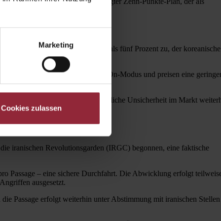
sis hierfür ist ein vom Iran vorgelegter Zehn-Punkte-Plan, der als
Marketing
r japanische Nikkei legte um mehr als fünf Prozent zu, der koreanische
it kurzfristig wieder in einen Risk-On-Modus und preisen eine geringe
tet darauf hin, dass die grundsätzliche Unsicherheit im Markt weiter
Cookies zulassen
n die iranischen Revolutionsgarden (IRGC) begonnen, eine faktische
ro Passage – eine sichere Durchfahrt. Die Abwicklung erfolgt teilweis
Angriffen ausgesetzt.
d die Passage erfolgt weiterhin unter Abstimmung mit iranischen Stellen