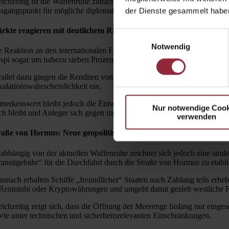
eichzeitig ist die Waffenruhe zunächst zeitlich begrenzt und dient vor 
sgangspunkt für mögliche diplomatische Lösungen dient.
der Dienste gesammelt habe
rkte reagieren mit deutlichem Risk-On-Signal
Einwilligungsauswahl
Notwendig
e Reaktion an den internationalen Finanzmärkten fiel entsprechend kräf
spi sogar um nahezu sieben Prozent. Auch für Europa zeichnet sich ein
rallel dazu gingen die Renditen von US-Staatsanleihen spürbar zurück,
kalationswahrscheinlichkeit ein.
merkenswert bleibt jedoch die Entwicklung am Goldmarkt: Trotz der Ent
Nur notwendige Cook
ch bleibt und Anleger sich gegen mögliche Rückschläge absichern.
verwenden
raße von Hormus: Neue geopolitische Realität mit langfristigen Fo
abhängig von der aktuellen Waffenruhe zeichnet sich jedoch eine strukt
ransitgebühr“ für die Durchfahrt durch die Straße von Hormus zu etabli
mnach erhalten Schiffe „freundlicher“ Staaten nach Zahlung teils erheb
 Renminbi oder Kryptowährungen und umgeht damit gezielt westliche Fi
eichzeitig zeigt sich, dass die Öffnung der Meerenge bislang nur eingesc
wie unter technischen und sicherheitsrelevanten Einschränkungen.