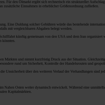
zen. Für den Ölmarkt ergibt sich rechnerisch ein struktureller Aufschl
an zusätzliche Einnahmen in erheblicher Größenordnung zufließen.
lung. Eine Duldung solcher Gebühren würde das bestehende internation
nfalls mit vergleichbaren Abgaben belegt werden.
Schifffahrt künftig gemeinsam von den USA und dem Iran organisiert we
en könnten.
en Märkten und nimmt kurzfristig Druck aus der Situation. Gleichzeitig b
besondere rund um Sicherheit, Kontrolle der Handelsrouten und geopoli
 die Unsicherheit über den weiteren Verlauf der Verhandlungen sind jed
 im Nahen Osten weiter dynamisch entwickelt. Während eine unmittelbar
onalen Kapitalmärkten.