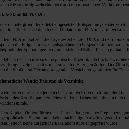
halten Sie zukünftig weiterhin über unseren monatlichen Marktkomment
date Stand 04.05.2026:
r dem Hintergrund der zuletzt eingesetzten Entspannungstendenzen lohnt
kalation, die sich seit dem letzten Update vom 09. April schrittweise a
it dem 09. April hat sich die Lage zwischen den USA und dem Iran zunä
gion. In der Folge kam es zu entsprechenden Gegenreaktionen Irans, b
ttelpunkt der Spannungen, wodurch sich die Risiken für den globalen E
rallel dazu verschärfte sich die politische Rhetorik erheblich. Zwischen
swirkungen zeigten sich vor allem an den Energiemärkten: Der Ölpreis 
rch die Straße von Hormus, steigenden Versicherungsprämien für Tanke
plomatische Wende: Pakistan als Vermittler
 weiteren Verlauf setzte jedoch eine schrittweise Veränderung der Dyn
ischen den Konfliktparteien. Diese diplomatischen Initiativen mündet
alationsspirale.
 den Kapitalmärkten führte diese Entwicklung zu einer Gegenbewegung: N
r geopolitischen Spannungen keine nachhaltige Aufwärtsdynamik entfalt
steht, jedoch keine zusätzliche Eskalationsstufe eingepreist wurde.