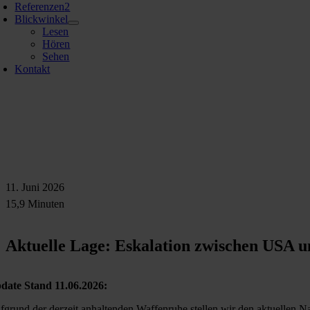
Referenzen
2
Blickwinkel
Lesen
Hören
Sehen
Kontakt
11. Juni 2026
15,9 Minuten
Aktuelle Lage: Eskalation zwischen USA u
date Stand 11.06.2026:
fgrund der derzeit anhaltenden Waffenruhe stellen wir den aktuellen N