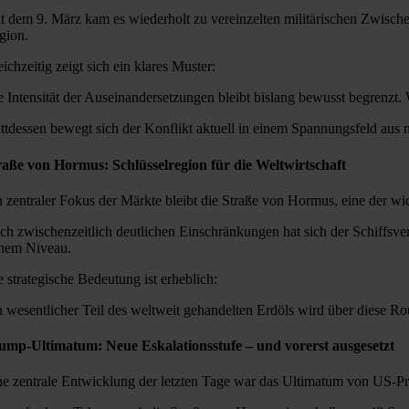
it dem 9. März kam es wiederholt zu vereinzelten militärischen Zwisch
gion.
ichzeitig zeigt sich ein klares Muster:
e Intensität der Auseinandersetzungen bleibt bislang bewusst begrenzt. 
attdessen bewegt sich der Konflikt aktuell in einem Spannungsfeld aus 
raße von Hormus: Schlüsselregion für die Weltwirtschaft
n zentraler Fokus der Märkte bleibt die Straße von Hormus, eine der wi
ch zwischenzeitlich deutlichen Einschränkungen hat sich der Schiffsve
hem Niveau.
e strategische Bedeutung ist erheblich:
n wesentlicher Teil des weltweit gehandelten Erdöls wird über diese Rou
ump-Ultimatum: Neue Eskalationsstufe – und vorerst ausgesetzt
ne zentrale Entwicklung der letzten Tage war das Ultimatum von US-P