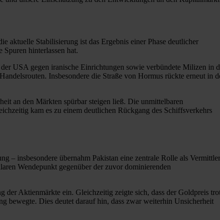
aktuelle Stabilisierung ist das Ergebnis einer Phase deutlicher
e Spuren hinterlassen hat.
n der USA gegen iranische Einrichtungen sowie verbündete Milizen in d
Handelsrouten. Insbesondere die Straße von Hormus rückte erneut in 
rheit an den Märkten spürbar steigen ließ. Die unmittelbaren
leichzeitig kam es zu einem deutlichen Rückgang des Schiffsverkehrs
g – insbesondere übernahm Pakistan eine zentrale Rolle als Vermittle
n klaren Wendepunkt gegenüber der zuvor dominierenden
der Aktienmärkte ein. Gleichzeitig zeigte sich, dass der Goldpreis tro
g bewegte. Dies deutet darauf hin, dass zwar weiterhin Unsicherheit