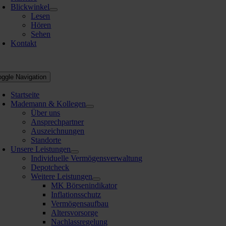
Blickwinkel
Lesen
Hören
Sehen
Kontakt
oggle Navigation
Startseite
Mademann & Kollegen
Über uns
Ansprechpartner
Auszeichnungen
Standorte
Unsere Leistungen
Individuelle Vermögensverwaltung
Depotcheck
Weitere Leistungen
MK Börsenindikator
Inflationsschutz
Vermögensaufbau
Altersvorsorge
Nachlassregelung