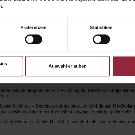
allem als Grundlage für weitere Verhandlungen zwischen den Parteien. Ba
n.
Präferenzen
Statistiken
tig aus. Insbesondere in Asien kam es zu deutlichen Kursgewinnen – de
e sehr freundliche Eröffnung ab, der DAX-Future notiert klar im Plus.
 während der US-Dollar an Wert verlor. Die Kapitalmärkte schalten dam
spannungstendenzen konnte sich der Goldpreis weiter erholen. Dies deu
ies
Auswahl erlauben
lgen
urell deutlich tiefgreifendere Entwicklung ab. Berichten zufolge habe
eren.
licher Gebühren – Berichten zufolge bis zu zwei Millionen US-Dollar p
nanzsysteme. Andere Schiffe bleiben hingegen weiterhin potenziellen 
hränkt Wirkung entfaltet. Der Schiffsverkehr bleibt stark reduziert, un