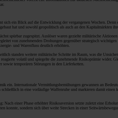
ar.
 sich ein Blick auf die Entwicklung der vergangenen Wochen. Denn die 
ufgebaut hat und sowohl geopolitisch als auch an den Kapitalmärkten ihr
chst spürbar zugespitzt. Auslöser waren gezielte militärische Aktione
egleitet von zunehmenden Drohungen gegenüber strategisch wichtigen 
nergie- und Warenfluss deutlich erhöhten.
zeitlich standen weitere militärische Schritte im Raum, was die Unsiche
reagierte volatil und spiegelte die zunehmende Risikoprämie wider. G
r sowie temporären Störungen in den Lieferketten.
amik ein. Internationale Vermittlungsbemühungen gewannen an Bedeutun
en schließlich in eine vorläufige Waffenruhe und markieren damit eine
ach einer Phase erhöhter Risikoaversion setzte zuletzt eine Erholung 
en konnte, sondern sich über weite Strecken in einer Seitwärtsbewegun