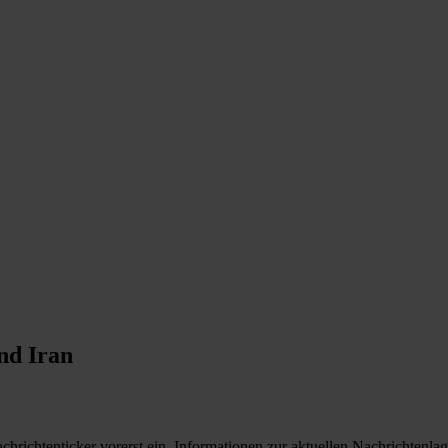
nd Iran
achrichtenticker vorerst ein. Informationen zur aktuellen Nachrichten