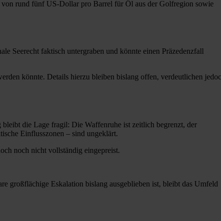
ag von rund fünf US-Dollar pro Barrel für Öl aus der Golfregion sowie
ale Seerecht faktisch untergraben und könnte einen Präzedenzfall
rden könnte. Details hierzu bleiben bislang offen, verdeutlichen jedo
leibt die Lage fragil: Die Waffenruhe ist zeitlich begrenzt, der
tische Einflusszonen – sind ungeklärt.
och noch nicht vollständig eingepreist.
e großflächige Eskalation bislang ausgeblieben ist, bleibt das Umfeld