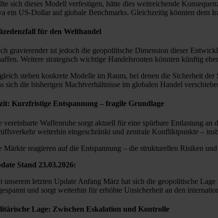
llte sich dieses Modell verfestigen, hätte dies weitreichende Konsequen
wa ein US-Dollar auf globale Benchmarks. Gleichzeitig könnten dem Ir
äzedenzfall für den Welthandel
ch gravierender ist jedoch die geopolitische Dimension dieser Entwick
haffen. Weitere strategisch wichtige Handelsrouten könnten künftig ebe
gleich stehen konkrete Modelle im Raum, bei denen die Sicherheit der 
ss sich die bisherigen Machtverhältnisse im globalen Handel verschieb
zit: Kurzfristige Entspannung – fragile Grundlage
e vereinbarte Waffenruhe sorgt aktuell für eine spürbare Entlastung an d
hiffsverkehr weiterhin eingeschränkt und zentrale Konfliktpunkte – ins
e Märkte reagieren auf die Entspannung – die strukturellen Risiken und
date Stand 23.03.2026:
it unserem letzten Update Anfang März hat sich die geopolitische Lage
gespannt und sorgt weiterhin für erhöhte Unsicherheit an den internati
litärische Lage: Zwischen Eskalation und Kontrolle