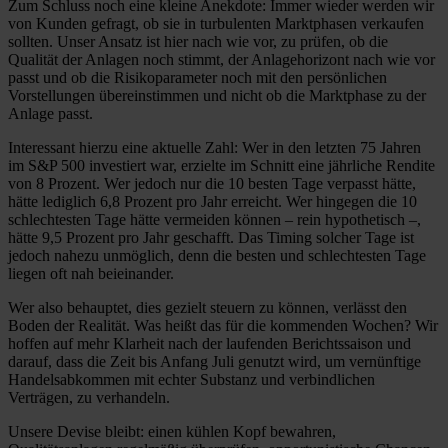
Zum Schluss noch eine kleine Anekdote: Immer wieder werden wir
von Kunden gefragt, ob sie in turbulenten Marktphasen verkaufen
sollten. Unser Ansatz ist hier nach wie vor, zu prüfen, ob die
Qualität der Anlagen noch stimmt, der Anlagehorizont nach wie vor
passt und ob die Risikoparameter noch mit den persönlichen
Vorstellungen übereinstimmen und nicht ob die Marktphase zu der
Anlage passt.
Interessant hierzu eine aktuelle Zahl: Wer in den letzten 75 Jahren
im S&P 500 investiert war, erzielte im Schnitt eine jährliche Rendite
von 8 Prozent. Wer jedoch nur die 10 besten Tage verpasst hätte,
hätte lediglich 6,8 Prozent pro Jahr erreicht. Wer hingegen die 10
schlechtesten Tage hätte vermeiden können – rein hypothetisch –,
hätte 9,5 Prozent pro Jahr geschafft. Das Timing solcher Tage ist
jedoch nahezu unmöglich, denn die besten und schlechtesten Tage
liegen oft nah beieinander.
Wer also behauptet, dies gezielt steuern zu können, verlässt den
Boden der Realität. Was heißt das für die kommenden Wochen? Wir
hoffen auf mehr Klarheit nach der laufenden Berichtssaison und
darauf, dass die Zeit bis Anfang Juli genutzt wird, um vernünftige
Handelsabkommen mit echter Substanz und verbindlichen
Verträgen, zu verhandeln.
Unsere Devise bleibt: einen kühlen Kopf bewahren,