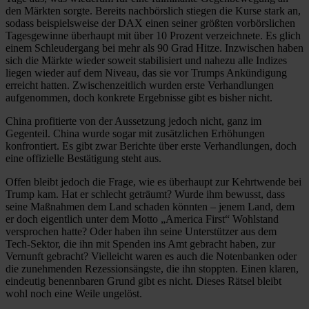
den Märkten sorgte. Bereits nachbörslich stiegen die Kurse stark an,
sodass beispielsweise der DAX einen seiner größten vorbörslichen
Tagesgewinne überhaupt mit über 10 Prozent verzeichnete. Es glich
einem Schleudergang bei mehr als 90 Grad Hitze. Inzwischen haben
sich die Märkte wieder soweit stabilisiert und nahezu alle Indizes
liegen wieder auf dem Niveau, das sie vor Trumps Ankündigung
erreicht hatten. Zwischenzeitlich wurden erste Verhandlungen
aufgenommen, doch konkrete Ergebnisse gibt es bisher nicht.
China profitierte von der Aussetzung jedoch nicht, ganz im
Gegenteil. China wurde sogar mit zusätzlichen Erhöhungen
konfrontiert. Es gibt zwar Berichte über erste Verhandlungen, doch
eine offizielle Bestätigung steht aus.
Offen bleibt jedoch die Frage, wie es überhaupt zur Kehrtwende bei
Trump kam. Hat er schlecht geträumt? Wurde ihm bewusst, dass
seine Maßnahmen dem Land schaden könnten – jenem Land, dem
er doch eigentlich unter dem Motto „America First“ Wohlstand
versprochen hatte? Oder haben ihn seine Unterstützer aus dem
Tech-Sektor, die ihn mit Spenden ins Amt gebracht haben, zur
Vernunft gebracht? Vielleicht waren es auch die Notenbanken oder
die zunehmenden Rezessionsängste, die ihn stoppten. Einen klaren,
eindeutig benennbaren Grund gibt es nicht. Dieses Rätsel bleibt
wohl noch eine Weile ungelöst.