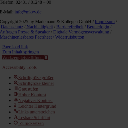
Telefon: 02431 / 81248 – 00
E-Mail:
info@mkvv.de
Copyright 2025 by Mademann & Kollegen GmbH /
Impressum
/
Datenschutz
/
Nachhaltigkeit
/
Barrierefreiheit
/
Beraterlogin
/
Anfragen Presse & Speaker
/
Digitale Vermögensverwaltung
/
Maschinenlesbares Factsheet /
Widerrufsbutton
Page load link
Zum Inhalt springen
Werkzeugleiste öffnen
Accessibility Tools
Schriftgröße größer
Schriftgröße kleiner
Graustufen
Hoher Kontrast
Negativer Kontrast
Leichter Hintergrund
Links unterstreichen
Lesbare Schriftart
Zurücksetzen